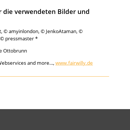
 die verwendeten Bilder und
t, © amyinlondon, © JenkoAtaman, ©
© pressmaster *
le Ottobrunn
y Webservices and more…,
www.fairwilly.de