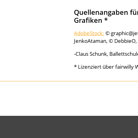
Quellenangaben für
Grafiken *
AdobeStock:
© graphic@je
JenkoAtaman, © DebbieO, 
-Claus Schunk, Ballettschu
* Lizenziert über fairwill